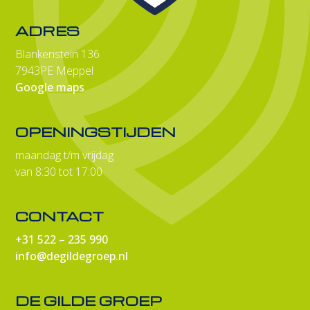
ADRES
Blankenstein 136
7943PE Meppel
Google maps
OPENINGSTIJDEN
maandag t/m vrijdag
van 8:30 tot 17:00
CONTACT
+31 522 – 235 990
info@degildegroep.nl
DE GILDE GROEP