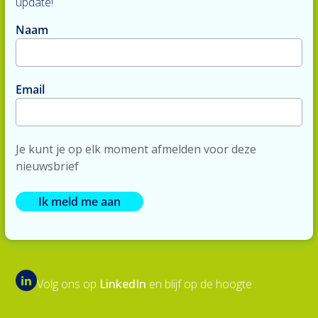
update!
Naam
Email
Je kunt je op elk moment afmelden voor deze
nieuwsbrief
Ik meld me aan
Volg ons op
LinkedIn
en blijf op de hoogte
LinkedIn